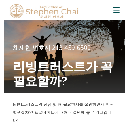
Skip
to
Togg
content
Navi
Home
채재현 변호사 213-459-6500
Practice Areas
리빙트러스트가 꼭
Blog
필요할까?
Contact
(리빙트러스트의 장점 및 왜 필요한지를 설명하면서 미국
법원절차인 프로베이트에 대해서 설명해 놓은 기고입니
다)