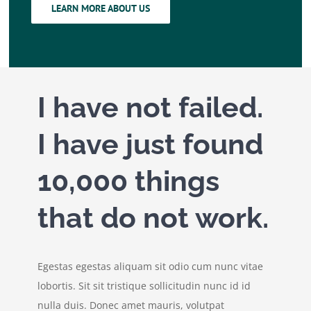
LEARN MORE ABOUT US
I have not failed.
I have just found
10,000 things
that do not work.
Egestas egestas aliquam sit odio cum nunc vitae
lobortis. Sit sit tristique sollicitudin nunc id id
nulla duis. Donec amet mauris, volutpat