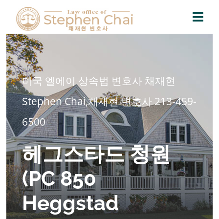
Skip
to
Togg
content
Navi
Home
미국 엘에이 상속법 변호사 채재현
Practice Areas
Stephen Chai
,
채재현 변호사 213-459-
Blog
6500
Contact
헤그스타드 청원
(PC 850
Heggstad